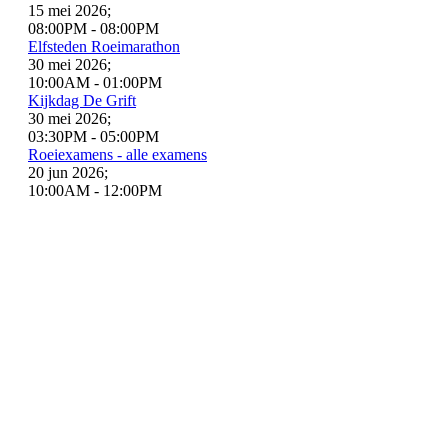
15 mei 2026
;
08:00PM
-
08:00PM
Elfsteden Roeimarathon
30 mei 2026
;
10:00AM
-
01:00PM
Kijkdag De Grift
30 mei 2026
;
03:30PM
-
05:00PM
Roeiexamens - alle examens
20 jun 2026
;
10:00AM
-
12:00PM
Roeiexamens jeugd
25 jul 2026
;
01:30PM
-
04:00PM
Roeiclinic volleybalteam V en K Eerbeek
02 aug 2026
;
12:00PM
-
05:00PM
Toertocht op de Overijsselse Vecht vanuit Zwolle
22 aug 2026
;
05:00PM
-
Grift-BBQ
30 aug 2026
;
01:00PM
-
06:00PM
Gezamenlijk WK roeifinales kijken in Binnenboord
26 sep 2026
;