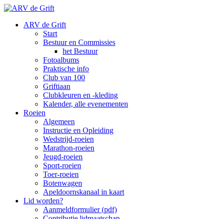
ARV de Grift
Start
Bestuur en Commissies
het Bestuur
Fotoalbums
Praktische info
Club van 100
Griftiaan
Clubkleuren en -kleding
Kalender, alle evenementen
Roeien
Algemeen
Instructie en Opleiding
Wedstrijd-roeien
Marathon-roeien
Jeugd-roeien
Sport-roeien
Toer-roeien
Botenwagen
Apeldoornskanaal in kaart
Lid worden?
Aanmeldformulier (pdf)
Contributie lidmaatschap