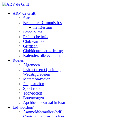
ARV de Grift
Start
Bestuur en Commissies
het Bestuur
Fotoalbums
Praktische info
Club van 100
Griftiaan
Clubkleuren en -kleding
Kalender, alle evenementen
Roeien
Algemeen
Instructie en Opleiding
Wedstrijd-roeien
Marathon-roeien
Jeugd-roeien
Sport-roeien
Toer-roeien
Botenwagen
Apeldoornskanaal in kaart
Lid worden?
Aanmeldformulier (pdf)
Contributie lidmaatschap