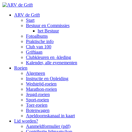
ARV de Grift
Start
Bestuur en Commissies
het Bestuur
Fotoalbums
Praktische info
Club van 100
Griftiaan
Clubkleuren en -kleding
Kalender, alle evenementen
Roeien
Algemeen
Instructie en Opleiding
Wedstrijd-roeien
Marathon-roeien
Jeugd-roeien
Sport-roeien
Toer-roeien
Botenwagen
Apeldoornskanaal in kaart
Lid worden?
Aanmeldformulier (pdf)
Contributie lidmaatschap